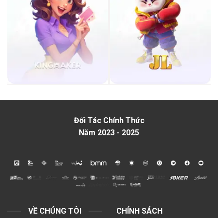
Đối Tác Chính Thức
Năm 2023 - 2025
VỀ CHÚNG TÔI
CHÍNH SÁCH